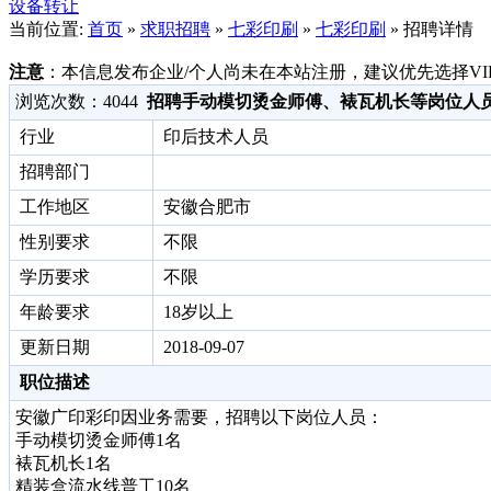
设备转让
当前位置:
首页
»
求职招聘
»
七彩印刷
»
七彩印刷
» 招聘详情
注意
：本信息发布企业/个人尚未在本站注册，建议优先选择VI
浏览次数：
4044
招聘手动模切烫金师傅、裱瓦机长等岗位人
行业
印后技术人员
招聘部门
工作地区
安徽合肥市
性别要求
不限
学历要求
不限
年龄要求
18岁以上
更新日期
2018-09-07
职位描述
安徽广印彩印因业务需要，招聘以下岗位人员：
手动模切烫金师傅1名
裱瓦机长1名
精装盒流水线普工10名