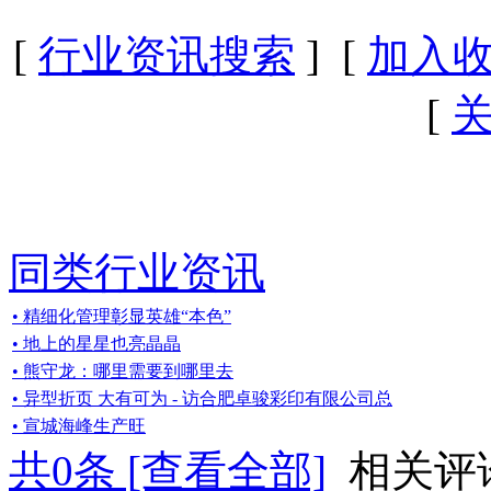
[
行业资讯搜索
] [
加入
[
同类行业资讯
• 精细化管理彰显英雄“本色”
• 地上的星星也亮晶晶
• 熊守龙：哪里需要到哪里去
• 异型折页 大有可为 - 访合肥卓骏彩印有限公司总
• 宣城海峰生产旺
共
0
条 [查看全部]
相关评