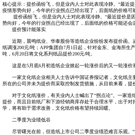
核心提示：提价函纷飞，但是业内人士对此表现冷静。“最近提
疫情形势向好，今年的行业拐点已经出现了，后面纸的价格可
提价函纷飞，但是业内人士对此表现冷静。“最近提价是因为
势向好，今年的行业拐点已经出现了，后面纸的价格可能还会
提价预计能落实
近期，晨鸣纸业、华泰股份等造纸企业纷纷发布提价函。从公开信息
纸调涨200元/吨；APP集团自7月1日起，针对金东、金海所生
吨，6月20日将文化系列纸品提价200元/吨。
这是在5月底6月初造纸企业掀起一轮涨价后的又一轮涨价
一家文化纸企业相关人士告诉中国证券报记者，文化纸主要用于
所在的公司并未为提价而采取控制发货措施，从目前来看，提
对于文化纸涨价，有关业内人士喊出了“拐点论”。一家造纸
提价，而且目前纸厂和下游经销商库存处于合理水平，出于对
学，将有助于需求改善，文化纸价格有望持续回暖。
二季度为业绩低谷
尽管曙光在前，但造纸上市公司二季度业绩恐难言乐观。“2