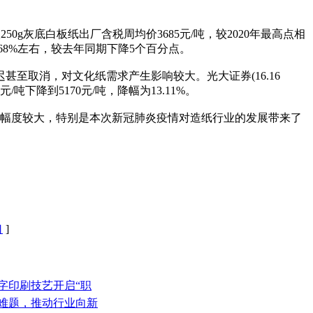
0g灰底白板纸出厂含税周均价3685元/吨，较2020年最高点相
维持在68%左右，较去年同期下降5个百分点。
取消，对文化纸需求产生影响较大。光大证券(16.16
元/吨下降到5170元/吨，降幅为13.11%。
幅度较大，特别是本次新冠肺炎疫情对造纸行业的发展带来了
口
]
字印刷技艺开启“职
量难题，推动行业向新