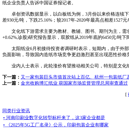
纸企业负责人告诉中国证券报记者。
卓创资讯数据显示，以白板纸为例，3月份以来价格连续下行，一度跌
差930元/吨，下跌25.16%；较2017年-2020年最高点相差1
文化纸下游需求主要为教材、教辅、图书、期刊为主，需求较
+0.62%,诊股)研究报告显示，双胶纸从2019年底的6450元/吨下降
太阳纸业6月初接待投资者调研时表示，短期内，由于外部环
负面影响，导致国内造纸市场竞争更趋激烈甚至出现恶性价格
业内人士表示，此轮涨价有望推动相关公司，特别是文化纸
下一篇：
又一家包装巨头市值首次站上百亿、杭州一包装纸厂及其10
上一篇：
金光收购博汇纸业 获国家市场监督管理总局审查通过
[
同类行业资讯
• 河南印刷业数字化转型标杆来了，这3家企业都是
• 《2025年5G工厂名录》公示，印刷包装企业有哪家