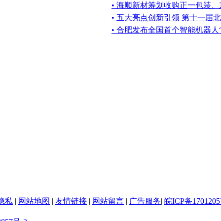
• 海顺新材筹划收购正一包装
• 五大亮点创新引领 第十一届
• 合肥发布全国首个智能机器人
隐私
|
网站地图
|
友情链接
|
网站留言
|
广告服务
|
皖ICP备1701205