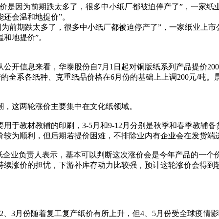
价是因为前期跌太多了，很多中小纸厂都被迫停产了”，一家纸
能还会温和地提价”。
前期跌太多了，很多中小纸厂都被迫停产了”，一家纸业上市公
温和地提价”。
来看，华泰股份自7月1日起对铜版纸系列产品提价200元/吨；太阳
产的全系各纸种、克重纸品价格在6月份的基础上上调200元/吨。
潮，这两轮涨价主要集中在文化纸领域。
教材教辅的印刷，3-5月和9-12月分别是秋季和春季教辅
价较为顺利，但后期若提价困难，不排除业内有企业会在发货端
企业负责人表示，基本可以判断这次涨价会是今年产品的一个价
持续涨价的担忧，下游补库存动力比较强，预计这轮涨价会得到
、3月份随着复工复产纸价有所上升，但4、5月份受全球疫情影