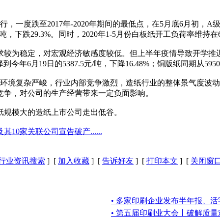
至2017年-2020年期间的最低点，在5月底6月初，A级25
527元/吨，下跌29.3%。同时，2020年1-5月份白板纸开工负荷率
为稳定，对宏观经济敏感度较低。但上半年疫情导致开学推迟甚至
到今年6月19日的5387.5元/吨，下降16.48%；铜版纸同期从5950
境复杂严峻，行业内部竞争激烈，造纸行业的整体景气度波动
竞争，对公司的生产经营带来一定负面影响。
规模大的造纸上市公司走出低谷。
家关联公司宣告破产......
行业资讯搜索
] [
加入收藏
] [
告诉好友
] [
打印本文
] [
关闭窗
• 多家印刷企业发布半年报、活
• 第五届印刷业大会丨破解质