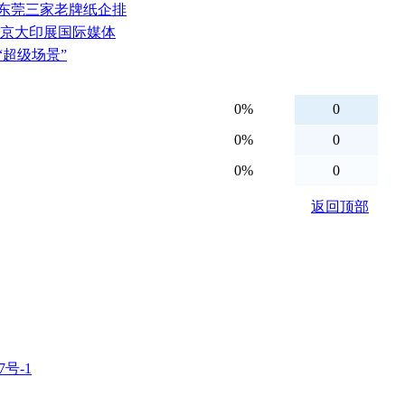
、东莞三家老牌纸企排
北京大印展国际媒体
“超级场景”
7号-1