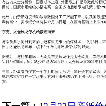
有业内人士分析称，国废成本上涨+外废零进口是导致此轮原
目前，国废市场继续小幅走高，全国多地启动限电政策，预计
此外，由于新冠疫情影响导致国外工厂产能下降，以及国际运
调价函中，美卡纸价格将从12月16日起，在原有基础上上涨300
东莞、太仓玖龙停机函接踵而来
与涨价几乎同时到来的，还有玖龙纸业的停机函。12月8日，东莞玖
日，太仓玖龙宣布，旗下8台纸机将陆续停机7到15天。
据统计，与往年相比，无论是东莞玖龙还是太仓玖龙，其停机时
3月18日期间，预计减少产能约34万吨；太仓玖龙在2021年1月3
当前，距离春节仅有一个半月时间，后续可能还会有更多纸厂
纸需求将维持在一定水平，有利于纸价的稳中上涨运行。但考
货。