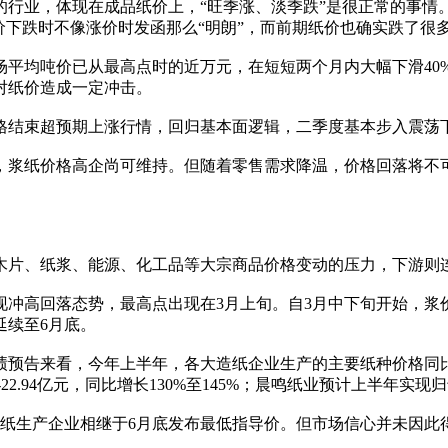
业，体现在成品纸价上，“旺季涨、淡季跌”是很正常的事情
价下跌时不像涨价时发函那么“明朗”，而前期纸价也确实跌了很
吨价已从最高点时的近万元，在短短两个月内大幅下滑40%，已
也对纸价造成一定冲击。
结束超预期上涨行情，回归基本面逻辑，二季度基本步入震荡
浆纸价格高企尚可维持。但随着零售需求降温，价格回落将不可
片、纸浆、能源、化工品等大宗商品价格变动的压力，下游则
高回落态势，最高点出现在3月上旬。自3月中下旬开始，浆
延续至6月底。
绩预告来看，今年上半年，各大造纸企业生产的主要纸种价格同
.94亿元，同比增长130%至145%；晨鸣纸业预计上半年实现归母净
生产企业相继于6月底发布最低指导价。但市场信心并未因此