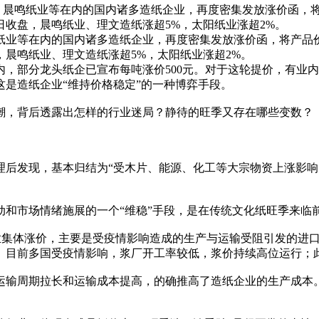
、晨鸣纸业等在内的国内诸多造纸企业，再度密集发放涨价函，将
日收盘，晨鸣纸业、理文造纸涨超5%，太阳纸业涨超2%。
业等在内的国内诸多造纸企业，再度密集发放涨价函，将产品价格
，晨鸣纸业、理文造纸涨超5%，太阳纸业涨超2%。
，部分龙头纸企已宣布每吨涨价500元。对于这轮提价，有业
是造纸企业“维持价格稳定”的一种博弈手段。
，背后透露出怎样的行业迷局？静待的旺季又存在哪些变数？
发现，基本归结为“受木片、能源、化工等大宗物资上涨影响
市场情绪施展的一个“维稳”手段，是在传统文化纸旺季来临前
集体涨价，主要是受疫情影响造成的生产与运输受阻引发的进口
。目前多国受疫情影响，浆厂开工率较低，浆价持续高位运行；
输周期拉长和运输成本提高，的确推高了造纸企业的生产成本。