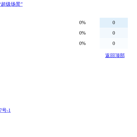
“超级场景”
7号-1