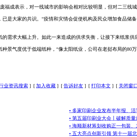
”庞福成表示，对一线城市的影响会相对比较明显，但对二三线
是大家的共识。“疫情和灾情会促使机构及民众增加食品储备
的需求大幅上升。如此一来造成的供求失衡，让接下来纸浆供
景气度优于低端纸种，“像太阳纸业，公司在老挝布局的80万吨
行业资讯搜索
] [
加入收藏
] [
告诉好友
] [
打印本文
] [
关闭窗
• 多家印刷企业发布半年报、活
• 第五届印刷业大会丨破解质
• 海顺新材筹划收购正一包装
• 五大亮点创新引领 第十一届