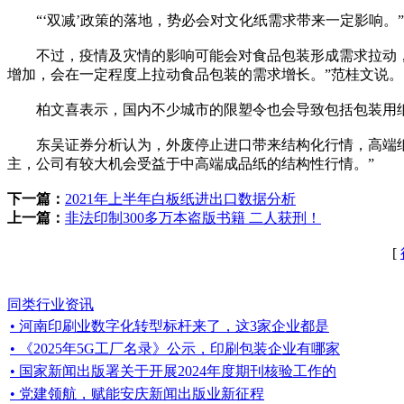
“‘双减’政策的落地，势必会对文化纸需求带来一定影响。
不过，疫情及灾情的影响可能会对食品包装形成需求拉动，已
增加，会在一定程度上拉动食品包装的需求增长。”范桂文说。
柏文喜表示，国内不少城市的限塑令也会导致包括包装用纸
东吴证券分析认为，外废停止进口带来结构化行情，高端纸种
主，公司有较大机会受益于中高端成品纸的结构性行情。”
下一篇：
2021年上半年白板纸进出口数据分析
上一篇：
非法印制300多万本盗版书籍 二人获刑！
[
同类行业资讯
• 河南印刷业数字化转型标杆来了，这3家企业都是
• 《2025年5G工厂名录》公示，印刷包装企业有哪家
• 国家新闻出版署关于开展2024年度期刊核验工作的
• 党建领航，赋能安庆新闻出版业新征程