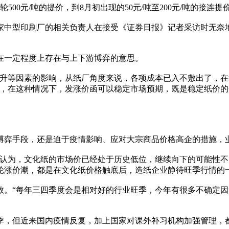
0元/吨的提价，到8月初出现的50元/吨至200元/吨的接连
型印刷厂的相关负责人在接受《证券日报》记者采访时无奈地
一定程度上存在与上下游博弈的意思。
等因素的影响，从纸厂角度来说，各项成本已入不敷出了，在
称，在这种情况下，发涨价函可以稳定市场预期，既是稳定纸价
弈手段，还是迫于疫情影响、应对大宗商品价格高企的措施，业
为，文化纸的市场价已经处于历史低位，继续向下的可能性不大
轮涨价潮，都是在文化纸价格触底后，造纸企业静待旺季行情的
“每年三四季度会是相对好的行业旺季，今年有很多不确定因
，但近来国内疫情反复，加上国家对课外补习机构加强管理，都