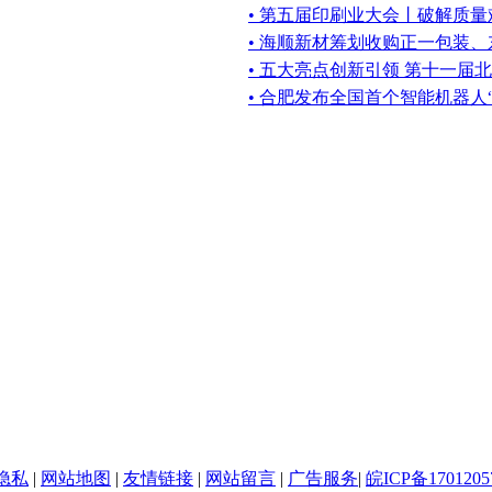
• 第五届印刷业大会丨破解质
• 海顺新材筹划收购正一包装
• 五大亮点创新引领 第十一届
• 合肥发布全国首个智能机器人
隐私
|
网站地图
|
友情链接
|
网站留言
|
广告服务
|
皖ICP备1701205