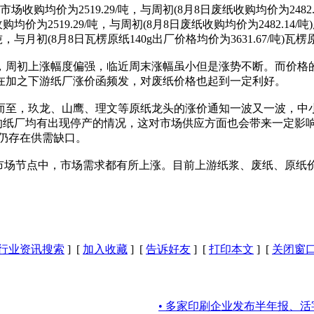
均价为2519.29/吨，与周初(8月8日废纸收购均价为2482.14
519.29/吨，与周初(8月8日废纸收购均价为2482.14/吨)
与月初(8月8日瓦楞原纸140g出厂价格均价为3631.67/吨)瓦楞原
周初上涨幅度偏强，临近周末涨幅虽小但是涨势不断。而价格的
在加之下游纸厂涨价函频发，对废纸价格也起到一定利好。
至，玖龙、山鹰、理文等原纸龙头的涨价通知一波又一波，中小
区的纸厂均有出现停产的情况，这对市场供应方面也会带来一定影响
场仍存在供需缺口。
场节点中，市场需求都有所上涨。目前上游纸浆、废纸、原纸
行业资讯搜索
] [
加入收藏
] [
告诉好友
] [
打印本文
] [
关闭窗
• 多家印刷企业发布半年报、活