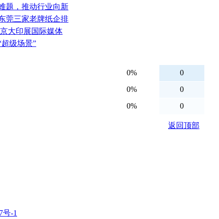
量难题，推动行业向新
、东莞三家老牌纸企排
北京大印展国际媒体
“超级场景”
7号-1