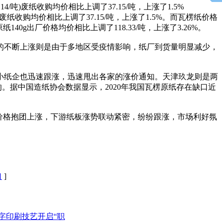
/吨)废纸收购均价相比上调了37.15/吨，上涨了1.5%
废纸收购均价相比上调了37.15/吨，上涨了1.5%。而瓦楞纸价格
纸140g出厂价格均价相比上调了118.33/吨，上涨了3.26%。
不断上涨则是由于多地区受疫情影响，纸厂到货量明显减少，
纸企也迅速跟涨，迅速甩出各家的涨价通知。天津玖龙则是两
。据中国造纸协会数据显示，2020年我国瓦楞原纸存在缺口近
价格抱团上涨，下游纸板涨势联动紧密，纷纷跟涨，市场利好氛
口
]
字印刷技艺开启“职