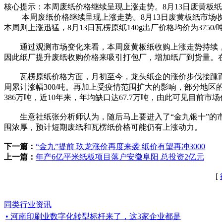
核心提示：本周废纸价格继续呈现上涨走势。8月13日废黄板纸市场收购
本周废纸价格继续呈现上涨走势。8月13日废黄板纸市场收购均价为2
本周则上涨迅猛，8月13日瓦楞原纸140g出厂价格均价为3750/吨，
通过观测市场变化来看，本周废黄板纸收购上涨走势持续，
因此纸厂提升废纸收购价格来吸引打包厂，增加纸厂到货量。
瓦楞原纸价格方面，月初至今，龙头纸企的涨价步伐接踵而
周累计涨幅300/吨。再加上受疫情范围扩大的影响，部分地
386万吨，近10年来，年均缺口达67.7万吨，由此可见目前市
生意社纸张分析师认为，随后马上要进入了“金九银十”的市
围浓厚，预计短期废纸和瓦楞纸价格可能仍有上涨动力。
下一篇：
“金九”提前 玖龙涨价再度来袭 纸价有望再冲3000
上一篇：
年产6亿平米纸板项目落户安徽阜阳 总投资2亿元
[
同类行业资讯
• 河南印刷业数字化转型标杆来了，这3家企业都是