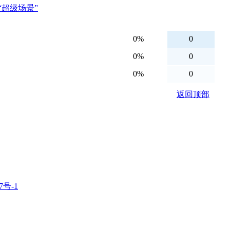
“超级场景”
7号-1