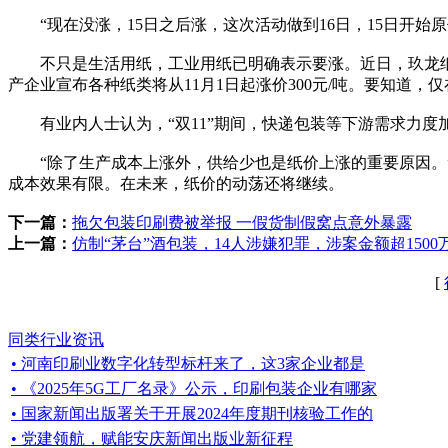
“现在没涨，15日之后涨，这次活动做到16日，15日开始原
不只是生活用纸，工业用纸已明确表示要涨。近日，玖龙纸业各大
产企业宣布各种纸类将从11月1日起涨价300元/吨。要知道，仅
有业内人士认为，“双11”期间，快递包装等下游需求力度
“除了生产成本上涨外，供给少也是纸价上涨的重要原因。”
成本效果有限。在未来，纸价的动荡还将继续。
下一篇：
拖欠包装印刷费被举报 一假货制假窝点意外暴露
上一篇：
仿制“茅台”酒包装，14人涉嫌犯罪，涉案金额超1500
[
同类行业资讯
• 河南印刷业数字化转型标杆来了，这3家企业都是
• 《2025年5G工厂名录》公示，印刷包装企业有哪家
• 国家新闻出版署关于开展2024年度期刊核验工作的
• 党建领航，赋能安庆新闻出版业新征程