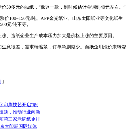
30多元的抽纸，“像这一款，到时候估计会调到40元左右。”
00~150元/吨。APP金光纸业、山东太阳纸业等文化纸生
00元/吨不等。
上涨、造纸企业生产成本压力加大是价格上涨的主要原因。
们生意很差，需求端缩紧，订单急剧减少。而纸企用涨价来转嫁
口
]
字印刷技艺开启“职
量难题，推动行业向新
、东莞三家老牌纸企排
北京大印展国际媒体