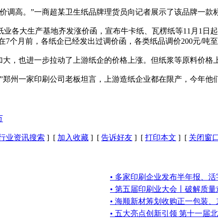
价调高。”一商超某卫生纸品牌理货员向记者展示了该品牌一款标价
生产基地齐发涨价函，宣布牛卡纸、瓦楞纸等11月1日起涨价1
在7个月前，各纸企已经发出过调价函，各类纸品调价200元/吨至5
加大，也进一步拉动了上游纸企的价格上涨。但纸浆等原料价格
郑州一家印刷公司老板坦言，上游造纸企业都在限产，今年他
万
行业资讯搜索
] [
加入收藏
] [
告诉好友
] [
打印本文
] [
关闭窗
• 多家印刷企业发布半年报、活
• 第五届印刷业大会丨破解质
• 海顺新材筹划收购正一包装
• 五大亮点创新引领 第十一届