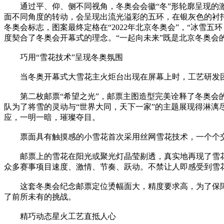
通过平、仰、侧不同视角，冬奥会会徽“冬”形轮廓呈现的激
面不同角度的转动，会呈现出流光溢彩的五环，在银灰色的衬
冬奥会标志，图案最终定格在“2022年北京冬奥会”，“冰
度契合了冬奥会开幕式的理念。“一起向未来”既是北京冬奥
巧用“雪花技术”呈现冬奥氛围
当冬奥开幕式大雪花主火炬台出现在屏幕上时，工艺研发团队
第二枚邮票“希望之光”，邮票主图造型完美诠释了冬奥会的
队为了将雪的灵动与“世界大同，天下一家”的主题展现得淋
应，一明一暗，璀璨夺目。
票面具有触摸感的小雪花首次采用丝网雪花技术，一个个交
邮票上的雪花在阳光或聚光灯晶莹剔透，真实地再现了雪花
众多赛事项目速度、激情、节奏、跃动。不禁让人即感受到雪
这套冬奥会纪念邮票定位烫幅面大，精度要求高，为了保障
了前所未有的挑战。
精巧动态星火工艺直抵人心