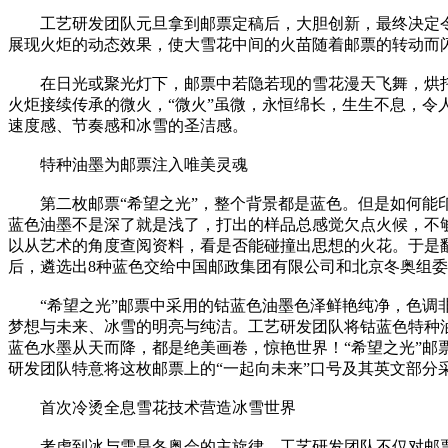
工艺研发团队元旦拿到邮票定稿后，大胆创新，最终决定令第
展现火炬的动态效果，使大雪花中间的火苗随着邮票的转动而
在日光或聚光灯下，邮票中若隐若现的雪花漫天飞舞，烘托
火炬接续传承的微火，“微火”虽微，永恒绵长，生生不息，令
速度感、节奏感和冰雪的圣洁感。
特种油墨为邮票注入唯美灵魂
第二枚邮票“希望之光”，整个背景都是蓝色。但是如何能印
蓝色油墨不是深了就是浅了，打出的样品总感觉欠点火候，不
以从艺术的角度查阅资料，看是否能碰撞出思想的火花。于是
后，遴选出8种蓝色交给中国邮政集团有限公司和北京冬奥组
“希望之光”邮票中采用的钴蓝色油墨色泽鲜艳纯净，色调非
梦想与未来、冰雪的明亮与纯洁。工艺研发团队将钴蓝色特种
蓝色水墨从天而降，都是绝美画卷，惊艳世界！“希望之光”
研发团队特意将这枚邮票上的“一起向未来”口号及其英文部分
首次冷烫全息雪花技术营造冰雪世界
考虑到冰与雪是冬奥会的主旋律，工艺研发团队不仅对邮票