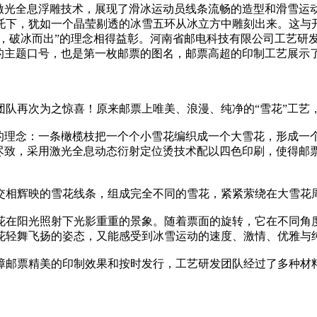
光全息浮雕技术，展现了滑冰运动员线条流畅的造型和滑雪运
托下，犹如一个晶莹剔透的冰雪五环从冰立方中雕刻出来。这与开
雪五环，破冰而出”的理念相得益彰。河南省邮电科技有限公司工艺
会的主题口号，也是第一枚邮票的图名，邮票高超的印制工艺展示
再次为之惊喜！原来邮票上唯美、浪漫、纯净的“雪花”工艺
理念：一条橄榄枝把一个个小雪花编织成一个大雪花，形成一
漓尽致，采用激光全息动态衍射定位烫技术配以四色印刷，使得邮
相辉映的雪花线条，组成完全不同的雪花，紧紧萦绕在大雪花
在阳光照射下光影重重的景象。随着票面的旋转，它在不同角度
花轻舞飞扬的姿态，又能感受到冰雪运动的速度、激情、优雅与
邮票精美的印制效果和按时发行，工艺研发团队经过了多种材料