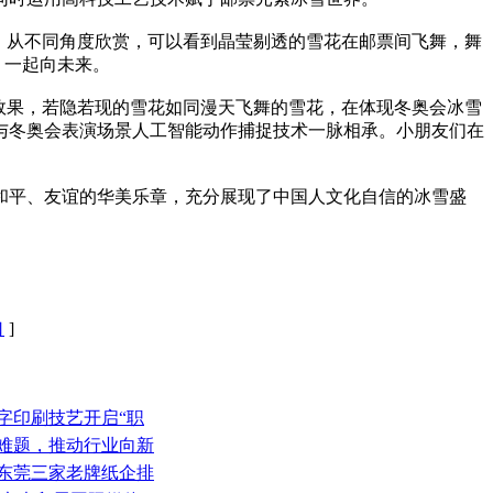
，从不同角度欣赏，可以看到晶莹剔透的雪花在邮票间飞舞，舞
，一起向未来。
效果，若隐若现的雪花如同漫天飞舞的雪花，在体现冬奥会冰雪
与冬奥会表演场景人工智能动作捕捉技术一脉相承。小朋友们在
和平、友谊的华美乐章，充分展现了中国人文化自信的冰雪盛
口
]
字印刷技艺开启“职
量难题，推动行业向新
、东莞三家老牌纸企排