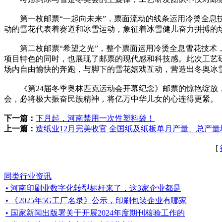
第一枚邮票“一起向未来”，票面流动的线条运用冷烫全息技
动的雪花代表着赛道和冰雪运动，象征着冰雪健儿奋力拼搏的场
第二枚邮票“希望之光”，整个票面运用冷烫全息雪花技术，
项目特色的同时，也展现了邮票的现代感和科技感。此次工艺
场内自由愉快的奔跑，与脚下的雪花嬉戏互动，营造出冬奥冰
《第24届冬季奥林匹克运动会开幕纪念》邮票的惊艳绽放，
会，必将极大振奋民族精神，将亿万中华儿女的心连得更紧。
下一篇：
下月起，河南禁用一次性塑料袋！
上一篇：
造纸业12月完美收官 全国纸及纸板单月产量、总产
[
同类行业资讯
• 河南印刷业数字化转型标杆来了，这3家企业都是
• 《2025年5G工厂名录》公示，印刷包装企业有哪家
• 国家新闻出版署关于开展2024年度期刊核验工作的