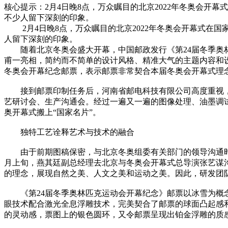
核心提示：2月4日晚8点，万众瞩目的北京2022年冬奥会开幕
不少人留下深刻的印象。
2月4日晚8点，万众瞩目的北京2022年冬奥会开幕式在国家
人留下深刻的印象。
随着北京冬奥会盛大开幕，中国邮政发行《第24届冬季奥林匹
甫一亮相，简约而不简单的设计风格、精准大气的主题内容和
冬奥会开幕纪念邮票，表示邮票非常契合本届冬奥会开幕式理
接到邮票印制任务后，河南省邮电科技有限公司高度重视，第
艺研讨会、生产沟通会。经过一遍又一遍的图像处理、油墨调
奥开幕式搬上“国家名片”。
独特工艺诠释艺术与技术的融合
由于前期图稿保密，与北京冬奥组委有关部门的领导沟通时观
月上旬，燕其廷副总经理去北京与冬奥会开幕式总导演张艺谋
的理念，展现自然之美、人文之美和运动之美。因此，研发团
《第24届冬季奥林匹克运动会开幕纪念》邮票以冰雪为概念
眼技术配合激光全息浮雕技术，完美契合了邮票的球面凸起感
的灵动感，票图上的银色圆环，又令邮票呈现出铂金浮雕的质