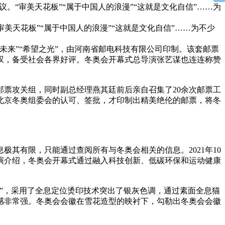
议。“审美天花板”“属于中国人的浪漫”“这就是文化自信”……为
美天花板”“属于中国人的浪漫”“这就是文化自信”……为不少
来”“希望之光”，由河南省邮电科技有限公司印制。该套邮票
叹，备受社会各界好评。冬奥会开幕式总导演张艺谋也连连称赞
票攻关组，同时副总经理燕其廷前后亲自召集了20余次邮票工
北京冬奥组委会的认可、签批，才印制出精美绝伦的邮票，将冬
有限，只能通过查阅所有与冬奥会相关的信息。2021年10
演介绍，冬奥会开幕式通过融入科技创新、低碳环保和运动健康
”，采用了全息定位烫印技术突出了银灰色调，通过素面全息猫
感非常强。冬奥会会徽在雪花造型的映衬下，勾勒出冬奥会会徽