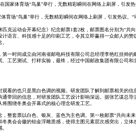
式在国家体育场“鸟巢”举行，无数精彩瞬间在网络上刷屏，引发热
体育场“鸟巢”举行，无数精彩瞬间在网络上刷屏，引发热议。“审
克运动会开幕纪念》纪念邮票1套2枚，邮票图名分别为“共向未
设计语言、科技感十足的印刷工艺，令其立即赢得一众邮人的赞
念。
一时间成立由河南省邮电科技有限公司总经理李艳红挂帅的邮
试、工艺测试、打样实验，最终，经过中国邮政集团有限公司和
看的也只是黑白色调的视频。研发团队了解到邮票相关的信息极其
沟通带回的信息，对研发团队工艺设计影响深远。据张艺谋总导
队将围绕冬奥会开幕式的核心理念研发工艺。
，整套票以白色、银灰、蓝色为主色调。第一枚邮票“共向未来
和冬奥会会徽的铂金浮雕质感，使得主图元素层次感突出，立体
感。