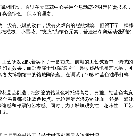
”遥相呼应。通过在大雪花中心采用全息动态衍射定位烫技术，
冬奥会绿色、低碳的理念。
，没有点燃的动作，没有火炬台的熊熊燃烧，但留下了一棒棒
以橄榄枝、小雪花、“微火”为核心元素，营造出冬奥运动强烈的
，工艺研发团队着实下了一番功夫。前期的工艺试验中，调试的
印刷效果，而邮票属于“国家名片”，是收藏品也是艺术品，可
各大博物馆中的馆藏陶瓷蓝。在调试了50多种蓝色油墨打样
雪花晶莹剔透，把深邃的钴蓝色衬托得高贵、典雅。钴蓝色寓意
整个鸟巢都被冰蓝色妆点。无论是流光溢彩的冰面，还是一滴冰
深邃感和邮票的艺术感。同时，为了增加观赏性、趣味性，工艺
可见。
时运用高科技工艺技术赋予邮票元素冰雪世界。