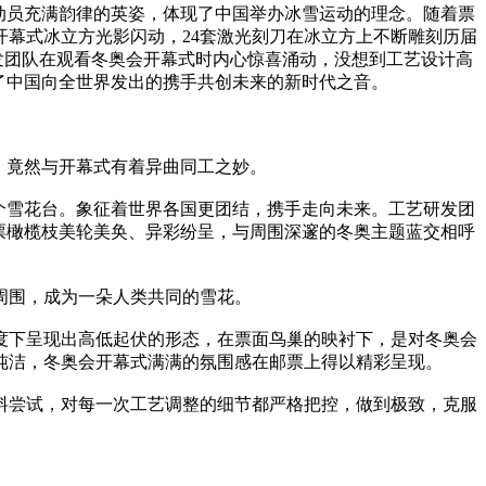
动员充满韵律的英姿，体现了中国举办冰雪运动的理念。随着票
幕式冰立方光影闪动，24套激光刻刀在冰立方上不断雕刻历届
研发团队在观看冬奥会开幕式时内心惊喜涌动，没想到工艺设计高
了中国向全世界发出的携手共创未来的新时代之音。
，竟然与开幕式有着异曲同工之妙。
个雪花台。象征着世界各国更团结，携手走向未来。工艺研发团
票橄榄枝美轮美奂、异彩纷呈，与周围深邃的冬奥主题蓝交相呼
周围，成为一朵人类共同的雪花。
下呈现出高低起伏的形态，在票面鸟巢的映衬下，是对冬奥会
纯洁，冬奥会开幕式满满的氛围感在邮票上得以精彩呈现。
尝试，对每一次工艺调整的细节都严格把控，做到极致，克服