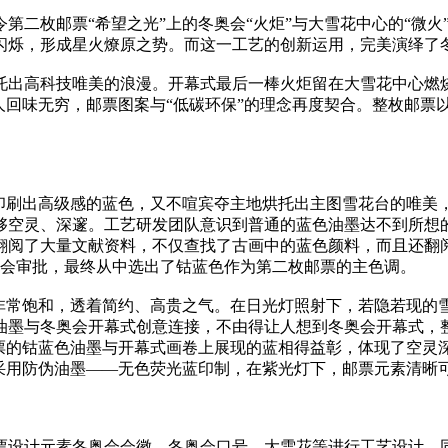
二枚邮票“希望之光”上的冬奥会“火炬”与大雪花中心的“微火
闪烁，形成星火燎原之势。而这一工艺的创新运用，完美演绎了
出高科技唯美的浪漫。开幕式最后一棒火炬留在大雪花中心燃烧
人回味无穷，邮票图案与“低碳环保”的理念再度契合。整枚邮票
刷出高级感的蓝色，又不喧宾夺主地烘托出主图雪花台的唯美
够空灵、深邃。工艺研发团队意识到普通的蓝色油墨达不到所想的
翻阅了大量文献资料，不仅查找了古画中的蓝色颜料，而且还翻阅
委会审批，最终从中选出了钴蓝色作为第二枚邮票的主色调。
常饱和，透着简约、高贵之气。在日光灯照射下，若隐若现的
油墨与冬奥会开幕式创意连接，不由得让人想到冬奥会开幕式，
邮票的钴蓝色油墨与开幕式画卷上展现的蓝相得益彰，体现了空灵
采用防伪油墨——无色荧光蓝印制，在紫光灯下，邮票元素清晰
设计元素冬奥会会徽、冬奥会口号、大雪花等进行工艺设计，同