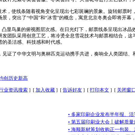
术，使线条随着视角变化呈现出七彩斑斓的景象。旋转邮票时
景，突出了“中国”和“冰雪”的概念，寓意北京冬奥会即将开幕
凸显鸟巢的俯视图层次感。在日光灯下，邮票线条呈现出冰晶
研发团队采用创意工艺，将冷烫全息雪花技术与邮票相结合，这
雪的圣洁感、科技感和时代感。
见证了中华文明与奥林匹克运动携手共进，奏响全人类团结、
量均创历史新高
行业资讯搜索
] [
加入收藏
] [
告诉好友
] [
打印本文
] [
关闭窗
• 多家印刷企业发布半年报、活
• 第五届印刷业大会丨破解质
• 海顺新材筹划收购正一包装