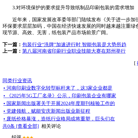
3.对环境保护的要求提升导致纸制品印刷包装的需求增加
近年来，国家发展改革委等部门陆续发布《关于进一步加强
环保要求层层加码，中国在经济快速发展的同时越来越注重绿
现节源、高效、无害，纸包装产品市场前景广阔。
下一篇：
包装行业“洗牌”加速进行时 智能包装是大势所趋
上一篇：
第八届河南省印刷行业职业技能大赛在郑州举行
[
同类行业资讯
• 河南印刷业数字化转型标杆来了，这3家企业都是
• 《2025年5G工厂名录》公示，印刷包装企业有哪家
• 国家新闻出版署关于开展2024年度期刊核验工作的
• 党建领航，赋能安庆新闻出版业新征程
• 废纸价格暴涨，造纸行业格局或将重塑，巨头们在
共
0
条 [查看全部]
相关评论