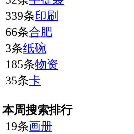
339条
印刷
66条
合肥
3条
纸碗
185条
物资
35条
卡
本周搜索排行
19条
画册