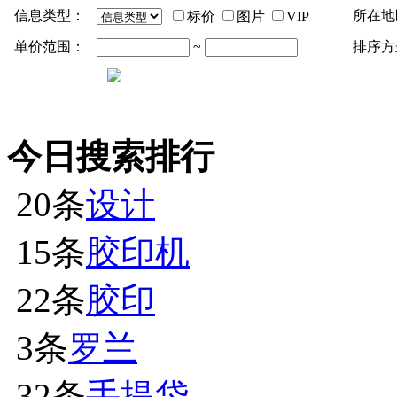
信息类型：
所在地
标价
图片
VIP
单价范围：
~
排序方
今日搜索排行
20条
设计
15条
胶印机
22条
胶印
3条
罗兰
32条
手提袋