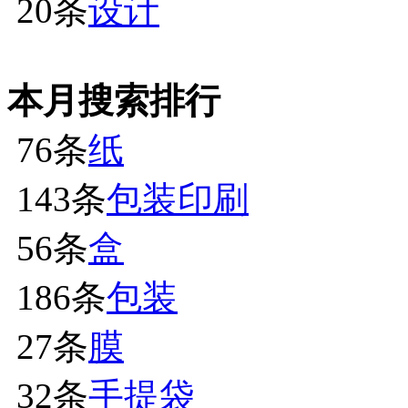
20条
设计
本月搜索排行
76条
纸
143条
包装印刷
56条
盒
186条
包装
27条
膜
32条
手提袋