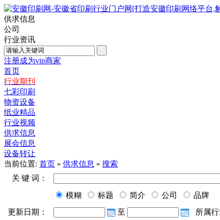
供求信息
公司
行业资讯
注册成为vip商家
首页
行业期刊
七彩印刷
物资设备
纸业精品
行业视频
供求信息
展会信息
设备转让
当前位置:
首页
»
供求信息
»
搜索
关 键 词：
模糊
标题
简介
公司
品牌
更新日期：
至
所属行