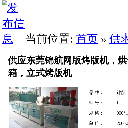
当前位置:
首页
»
供
供应东莞锦航网版烤版机，烘
箱，立式烤版机
品 牌：
锦航
型 号：
JH
规 格：
900*
单 价：
2600