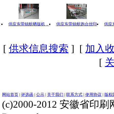
供应东莞锦航晒版机，
供应东莞锦航跑台丝印
供应
[
供求信息搜索
] [
加入
[
网站首页
|
评选函
|
公示
|
关于我们
|
联系方式
|
使用协议
|
版权
(c)2000-2012 安徽省印刷网 w