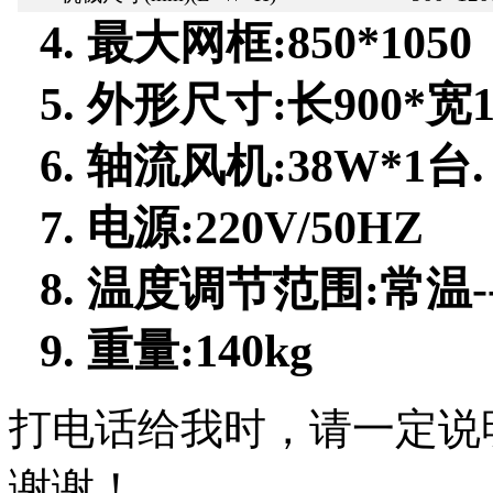
4.
最大网框
:
850
*
1050
5.
外形尺寸
:
长
900*
宽
6.
轴流风机
:38W*1
台
.
7.
电源
:220V/50HZ
8.
温度调节范围
:
常温
-
9.
重量
:140kg
打电话给我时，请一定说
谢谢！