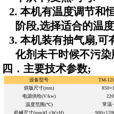
2.
本机有温度调节和
阶段
,
选择适合的温
3.
本机装有抽气扇
,
可
化剂未干时候不污染
四．
主要技术参数
;
设备型号
TM-12
烘版尺寸
(mm)
850
×
电源供给
(V/kw)
22
0
常温
温度范围
(℃)
机械尺寸
(mm)(L×W×H)
90
0
×1
2
0