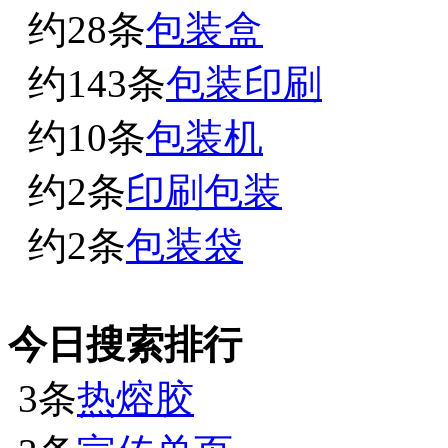
约
28
条
包装盒
约
143
条
包装印刷
约
10
条
包装机
约
2
条
印刷包装
约
2
条
包装袋
今日搜索排行
3条
热熔胶