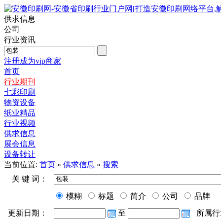
供求信息
公司
行业资讯
注册成为vip商家
首页
行业期刊
七彩印刷
物资设备
纸业精品
行业视频
供求信息
展会信息
设备转让
当前位置:
首页
»
供求信息
»
搜索
关 键 词：
模糊
标题
简介
公司
品牌
更新日期：
至
所属行