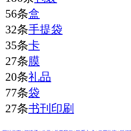
56条
盒
32条
手提袋
35条
卡
27条
膜
20条
礼品
77条
袋
27条
书刊印刷