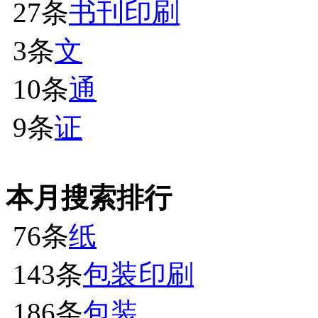
27条
书刊印刷
3条
文
10条
通
9条
证
本月搜索排行
76条
纸
143条
包装印刷
186条
包装