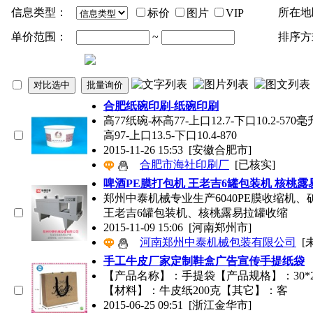
信息类型：
所在地
标价
图片
VIP
单价范围：
~
排序方
合肥纸碗印刷-纸碗印刷
高77纸碗-杯高77-上口12.7-下口10.2-570
高97-上口13.5-下口10.4-870
2015-11-26 15:53
[安徽合肥市]
合肥市海社印刷厂
[已核实]
啤酒PE膜打包机 王老吉6罐
包装
机 核桃露
郑州中泰机械专业生产6040PE膜收缩机、
王老吉6罐
包装
机、核桃露易拉罐收缩
2015-11-09 15:06
[河南郑州市]
河南郑州中泰机械包装有限公司
[
手工牛皮厂家定制鞋盒广告宣传手提纸袋
【产品名称】：手提袋【产品规格】：30*
【材料】：牛皮纸200克【其它】：客
2015-06-25 09:51
[浙江金华市]