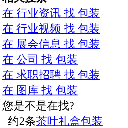
在
行业资讯
找 包装
在
行业视频
找 包装
在
展会信息
找 包装
在
公司
找 包装
在
求职招聘
找 包装
在
图库
找 包装
您是不是在找?
约
2
条
茶叶礼盒包装