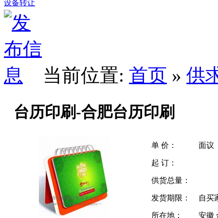
设备转让
当前位置:
首页
»
供
台历印刷-合肥台历印刷
单 价：
面议
起 订：
供货总量：
发货期限：
自买
所在地：
安徽