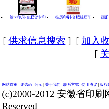
贺卡印刷-合肥贺卡印
挂历印刷-合肥挂历印
画册
[
供求信息搜索
] [
加入
[
网站首页
|
评选函
|
公示
|
关于我们
|
联系方式
|
使用协议
|
版权
(c)2000-2012 安徽省印刷网 w
Reserved