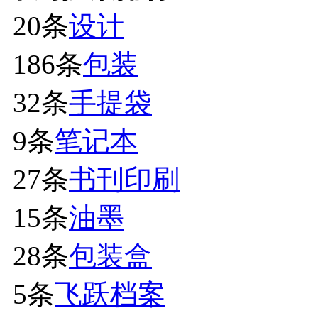
20条
设计
186条
包装
32条
手提袋
9条
笔记本
27条
书刊印刷
15条
油墨
28条
包装盒
5条
飞跃档案