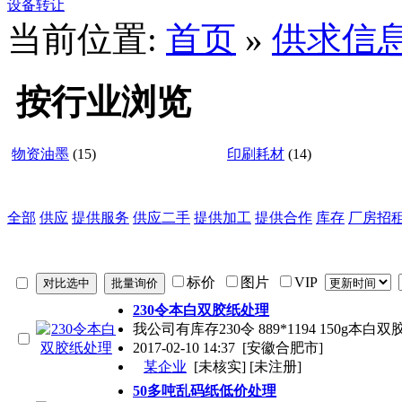
设备转让
当前位置:
首页
»
供求信
按行业浏览
物资油墨
(15)
印刷耗材
(14)
全部
供应
提供服务
供应二手
提供加工
提供合作
库存
厂房招
标价
图片
VIP
230令本白双胶纸处理
我公司有库存230令 889*1194 150
2017-02-10 14:37
[安徽合肥市]
某企业
[未核实] [未注册]
50多吨乱码纸低价处理