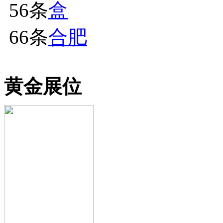
56条
盒
66条
合肥
黄金展位