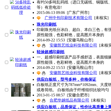
有约50多吨乱码纸（进口无碳纸、铜版纸
等）有意电洽!
2015-06-13 09:06
[广东广州市]
广州中包印刷技术有限公司
[未核实]
珠光印刷纸
印刷珠光纸分冰白、超白、本白三色，有
原性能强，色彩鲜艳，提高图片本身的
2014-09-22 15:53
[安徽马鞍山市]
安徽凯艺纸业科技有限公司
[未核实
轻涂超感印刷纸
一、超感印刷纸该产品手感舒适，表面细
原性能强，色彩鲜艳，提高图片本身的
2014-09-22 15:53
[安徽马鞍山市]
安徽凯艺纸业科技有限公司
[未核实
供应白板纸，型号多种，价格保证
白板纸正度尺寸为787mm*1092mm、大
或卷筒纸。 白板纸由于纤维组织比较均匀
2013-01-15 08:57
[安徽合肥市]
合肥华越纸品有限公司
[未核实]
供应白板纸，品质保证，性价比高质量上